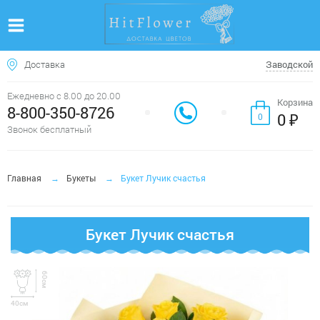
Доставка
Заводской
Ежедневно с 8.00 до 20.00
Корзина
8-800-350-8726
0 ₽
0
Звонок бесплатный
Главная
Букеты
Букет Лучик счастья
Букет Лучик счастья
60см
40см