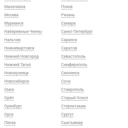
Махачкала
Псков
Москва
Рязань
Мурманск
Самара
Набережные Челны
Санкт-Петербург
Нальчик
Саранск
Нижневартовск
Саратов
Нижний Новгород
Севастополь
Нижний Тагил
Симферополь
Новокузнецк
Смоленск
Новосибирск
Сочи
Омск
Ставрополь
Орёл
Старый Оскол
Оренбург
Стерлитамак
Орск
Сургут
Пенза
Сыктывкар