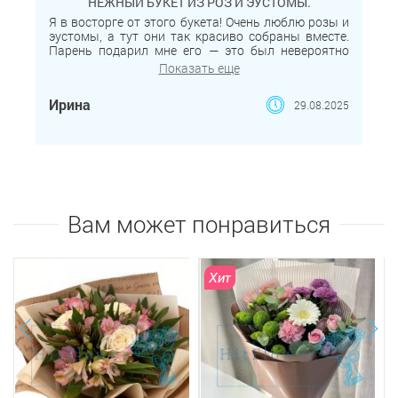
НЕЖНЫЙ БУКЕТ ИЗ РОЗ И ЭУСТОМЫ.
Я в восторге от этого букета! Очень люблю розы и
эустомы, а тут они так красиво собраны вместе.
Парень подарил мне его — это был невероятно
приятный сюрприз. Цветы были свежими, с
Показать еще
тонким и нежным ароматом, сразу подняли
настроение. Особенно порадовало, что букет долго
Ирина
29.08.2025
радовал меня своим видом и совсем не завял в
вазе. Остались только тёплые и яркие
впечатления!
Вам может понравиться
Хит
next
prev