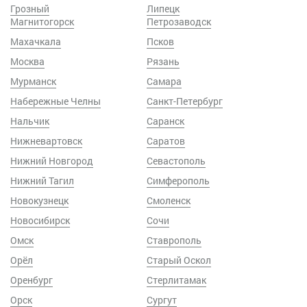
Грозный
Липецк
Магнитогорск
Петрозаводск
Махачкала
Псков
Москва
Рязань
Мурманск
Самара
Набережные Челны
Санкт-Петербург
Нальчик
Саранск
Нижневартовск
Саратов
Нижний Новгород
Севастополь
Нижний Тагил
Симферополь
Новокузнецк
Смоленск
Новосибирск
Сочи
Омск
Ставрополь
Орёл
Старый Оскол
Оренбург
Стерлитамак
Орск
Сургут