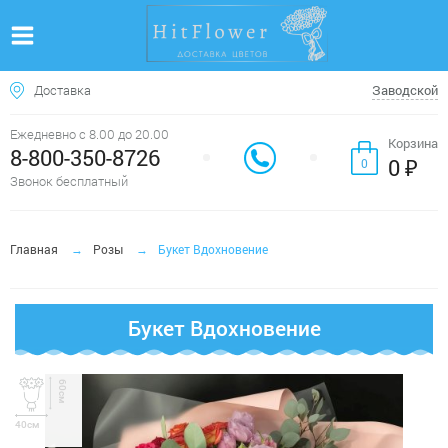
Доставка
Заводской
Ежедневно с 8.00 до 20.00
Корзина
8-800-350-8726
0 ₽
0
Звонок бесплатный
Главная
Розы
Букет Вдохновение
Букет Вдохновение
60см
40см