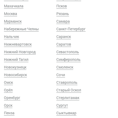
Махачкала
Псков
Москва
Рязань
Мурманск
Самара
Набережные Челны
Санкт-Петербург
Нальчик
Саранск
Нижневартовск
Саратов
Нижний Новгород
Севастополь
Нижний Тагил
Симферополь
Новокузнецк
Смоленск
Новосибирск
Сочи
Омск
Ставрополь
Орёл
Старый Оскол
Оренбург
Стерлитамак
Орск
Сургут
Пенза
Сыктывкар