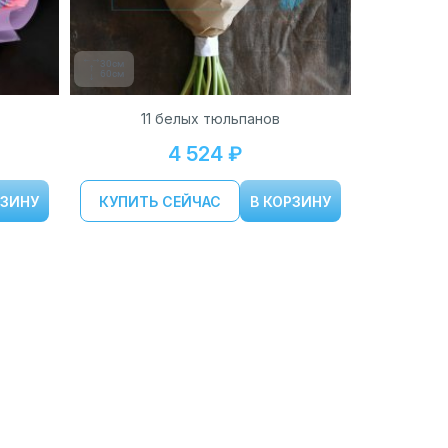
30см
60см
11 белых тюльпанов
4 524 ₽
РЗИНУ
КУПИТЬ СЕЙЧАС
В КОРЗИНУ