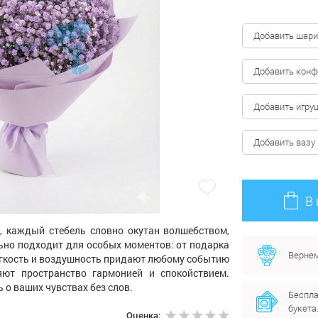
Добавить шари
Добавить кон
Добавить игру
Добавить вазу
В
, каждый стебель словно окутан волшебством,
ьно подходит для особых моментов: от подарка
Вернем
егкость и воздушность придают любому событию
яют пространство гармонией и спокойствием.
 о ваших чувствах без слов.
Беспла
букета
Оценка: