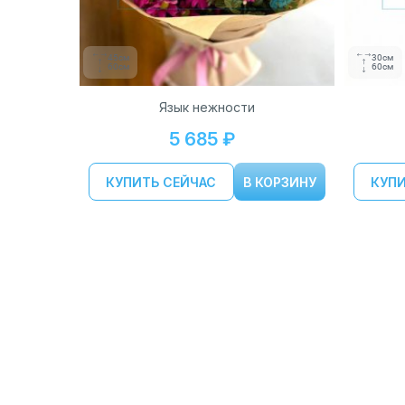
45см
30см
60см
60см
Язык нежности
5 685 ₽
КУПИТЬ СЕЙЧАС
В КОРЗИНУ
КУПИ