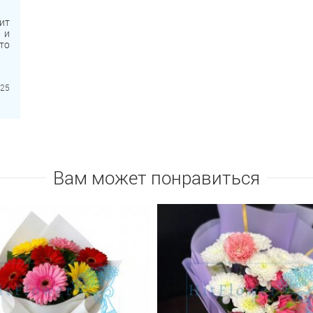
ит
 и
то
та
 и
ля
025
 и
а,
Вам может понравиться