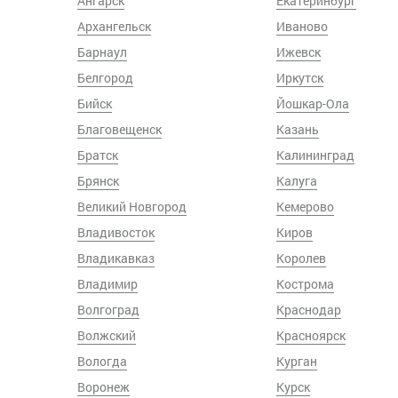
Ангарск
Екатеринбург
Архангельск
Иваново
Барнаул
Ижевск
Белгород
Иркутск
Бийск
Йошкар-Ола
Благовещенск
Казань
Братск
Калининград
Брянск
Калуга
Великий Новгород
Кемерово
Владивосток
Киров
Владикавказ
Королев
Владимир
Кострома
Волгоград
Краснодар
Волжский
Красноярск
Вологда
Курган
Воронеж
Курск