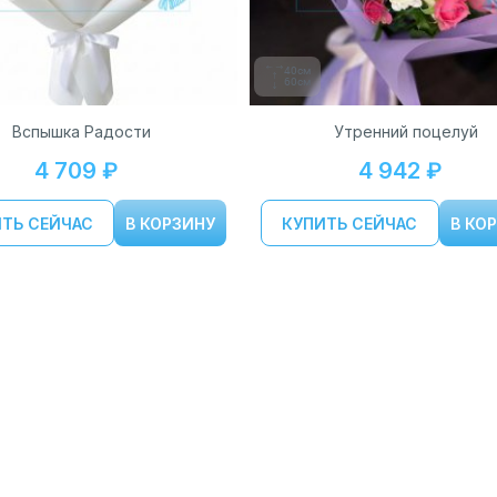
40см
60см
Вспышка Радости
Утренний поцелуй
4 709 ₽
4 942 ₽
ТЬ СЕЙЧАС
В КОРЗИНУ
КУПИТЬ СЕЙЧАС
В КО