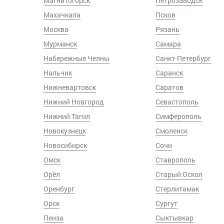
Магнитогорск
Петрозаводск
Махачкала
Псков
Москва
Рязань
Мурманск
Самара
Набережные Челны
Санкт-Петербург
Нальчик
Саранск
Нижневартовск
Саратов
Нижний Новгород
Севастополь
Нижний Тагил
Симферополь
Новокузнецк
Смоленск
Новосибирск
Сочи
Омск
Ставрополь
Орёл
Старый Оскол
Оренбург
Стерлитамак
Орск
Сургут
Пенза
Сыктывкар