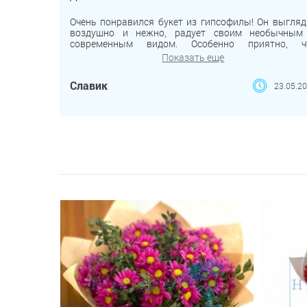
Очень понравился букет из гипсофилы! Он выгляд
воздушно и нежно, радует своим необычным
современным видом. Особенно приятно, ч
гипсофила отлично сохраняется в качестве сухоцве
Показать еще
— букет не теряет привлекательности со временем
долго украшает интерьер. Это отличный вариант д
Славик
23.05.2
тех, кто хочет подарить что-то оригинальное
долговечное. Девушка осталась очень довольн
спасибо за качественную работу!