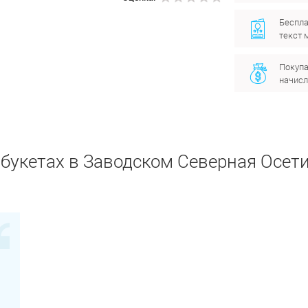
Беспла
текст 
Покупа
начисл
букетах в Заводском Северная Осети